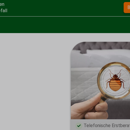
en
B
fall
rmuten, dass es
. Wir sind auf die
bei stehen bei
Telefonische Erstbera
nz im