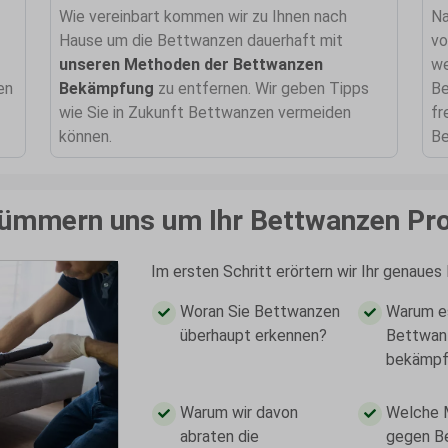
Wie vereinbart kommen wir zu Ihnen nach
Na
Hause um die Bettwanzen dauerhaft mit
vo
unseren Methoden der Bettwanzen
we
en
Bekämpfung
zu entfernen. Wir geben Tipps
Be
wie Sie in Zukunft Bettwanzen vermeiden
fr
können.
Be
kümmern uns um Ihr Bettwanzen Pr
Im ersten Schritt erörtern wir Ihr genaue
Woran Sie Bettwanzen
Warum es
überhaupt erkennen?
Bettwanz
bekämpf
Warum wir davon
Welche 
abraten die
gegen B